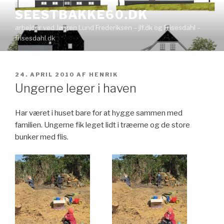
Videre
SEESTBAKKE60.DK
til
arbejder ved Jørgen Lund Frederiksen – jlf.dk og Frisesdahl –
indhold
frisesdahl.dk
UDGIVET
24. APRIL 2010
AF
HENRIK
DEN
Ungerne leger i haven
Har været i huset bare for at hygge sammen med
familien. Ungerne fik leget lidt i træerne og de store
bunker med flis.