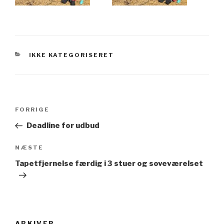
KATEGORIER
IKKE KATEGORISERET
Indlægsnavigation
Forrige
FORRIGE
indlæg
Deadline for udbud
Næste
NÆSTE
indlæg
Tapetfjernelse færdig i 3 stuer og soveværelset
ARKIVER