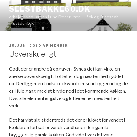
Videre
SEESTBAKKE60.DK
til
arbejder ved Jørgen Lund Frederiksen – jlf.dk og Frisesdahl –
indhold
frisesdahl.dk
UDGIVET
15. JUNI 2010
AF
HENRIK
DEN
Uoverskueligt
Godt der er andre på opgaven. Synes det kan virke en
anelse uoverskueligt. Loftet er dog næsten helt ryddet
nu. Der ligger en bunke rockwool der snart ryger ud og de
er I fuld gang med at bryde ned i det kommende køkken.
Dvs. alle elementer gulve og lofter er her næsten helt
væk.
Det har vist sig at der trods det der er lukket for vandet i
kælderen fortsat er vand i vandhane i den gamle
bryggers ig gamle køkken. Gad vide hvor det vand