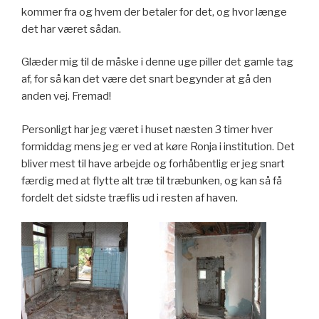
kommer fra og hvem der betaler for det, og hvor længe
det har været sådan.
Glæder mig til de måske i denne uge piller det gamle tag
af, for så kan det være det snart begynder at gå den
anden vej. Fremad!
Personligt har jeg været i huset næsten 3 timer hver
formiddag mens jeg er ved at køre Ronja i institution. Det
bliver mest til have arbejde og forhåbentlig er jeg snart
færdig med at flytte alt træ til træbunken, og kan så få
fordelt det sidste træflis ud i resten af haven.