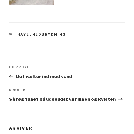
KATEGORIER
HAVE
,
NEDBRYDNING
Indlægsnavigation
Forrige
FORRIGE
indlæg
Det vælter ind med vand
Næste
NÆSTE
indlæg
Så røg taget på udskudsbygningen og kvisten
ARKIVER