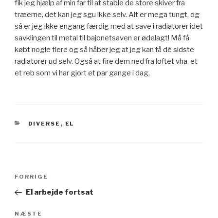
fik jeg hjælp af min far til at stable de store skiver fra
træerne, det kan jeg sgu ikke selv. Alt er mega tungt, og
så er jeg ikke engang færdig med at save i radiatorer idet
savklingen til metal til bajonetsaven er ødelagt! Må få
købt nogle flere og så håber jeg at jeg kan få dé sidste
radiatorer ud selv. Også at fire dem ned fra loftet vha. et
et reb som vi har gjort et par gange i dag,
KATEGORIER
DIVERSE
,
EL
Indlægsnavigation
Forrige
FORRIGE
indlæg
El arbejde fortsat
Næste
NÆSTE