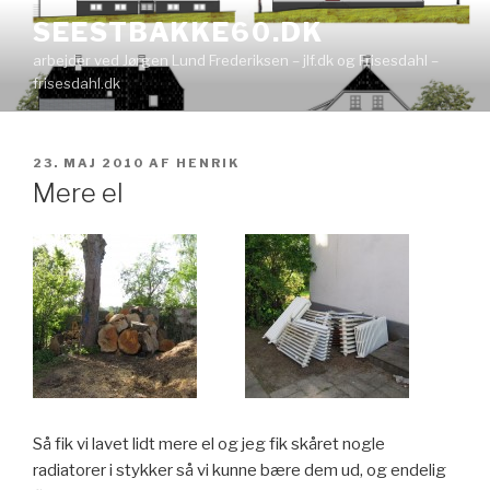
Videre
SEESTBAKKE60.DK
til
arbejder ved Jørgen Lund Frederiksen – jlf.dk og Frisesdahl –
indhold
frisesdahl.dk
UDGIVET
23. MAJ 2010
AF
HENRIK
DEN
Mere el
Så fik vi lavet lidt mere el og jeg fik skåret nogle
radiatorer i stykker så vi kunne bære dem ud, og endelig