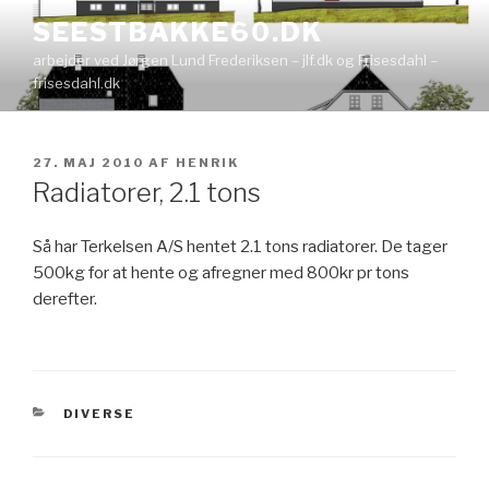
Videre
SEESTBAKKE60.DK
til
arbejder ved Jørgen Lund Frederiksen – jlf.dk og Frisesdahl –
indhold
frisesdahl.dk
UDGIVET
27. MAJ 2010
AF
HENRIK
DEN
Radiatorer, 2.1 tons
Så har Terkelsen A/S hentet 2.1 tons radiatorer. De tager
500kg for at hente og afregner med 800kr pr tons
derefter.
KATEGORIER
DIVERSE