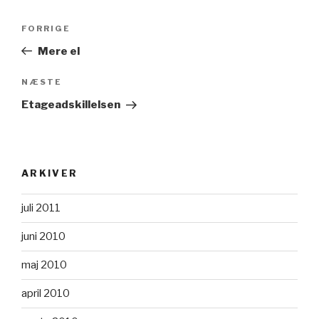
Indlægsnavigation
Forrige
FORRIGE
indlæg
Mere el
Næste
NÆSTE
indlæg
Etageadskillelsen
ARKIVER
juli 2011
juni 2010
maj 2010
april 2010