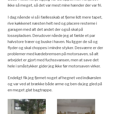
ikke så meget, så det var mest mine hænder der var fri.
I dag nående vi så i fællesskab at fjerne lidt mere tapet,
rive køkkenet næsten helt ned og placere resterne i
garagen med alt det andet der også skal på
lossepladsen. Derudover nåede jeg at fælde et par
halvstore træer og buske i haven. Nu ligger de så og
flyder og skal choppes i mindre styker. Desværre er der
problemer med kædebremsen på motorsaven, så alt
arbejdet er gjort med fuchssvansen, men at save det
hele i småstykker gider jeg ikke før motorsaven virker.
Endeligt fik jeg fjernet noget af hegnet ved indkørslen
og var ved at brække både arme og ben da jeg gled på
en meget glat bagtrappe.