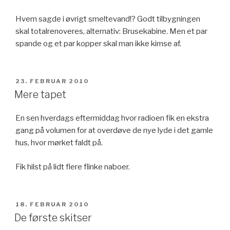
Hvem sagde i øvrigt smeltevand!? Godt tilbygningen
skal totalrenoveres, alternativ: Brusekabine. Men et par
spande og et par kopper skal man ikke kimse af.
UDGIVET
23. FEBRUAR 2010
DEN
Mere tapet
En sen hverdags eftermiddag hvor radioen fik en ekstra
gang på volumen for at overdøve de nye lyde i det gamle
hus, hvor mørket faldt på.
Fik hilst på lidt flere flinke naboer.
UDGIVET
18. FEBRUAR 2010
DEN
De første skitser