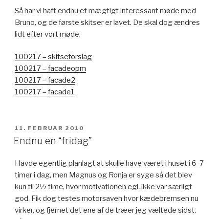
Så har vi haft endnu et mægtigt interessant møde med
Bruno, og de første skitser er lavet. De skal dog ændres
lidt efter vort møde.
100217 – skitseforslag
100217 – facadeopm
100217 – facade2
100217 – facade1
UDGIVET
11. FEBRUAR 2010
DEN
Endnu en “fridag”
Havde egentlig planlagt at skulle have været i huset i 6-7
timer i dag, men Magnus og Ronja er syge så det blev
kun til 2½ time, hvor motivationen egl. ikke var særligt
god. Fik dog testes motorsaven hvor kædebremsen nu
virker, og fjernet det ene af de træer jeg væltede sidst,