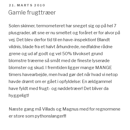
UDGIVET
21. MARTS 2010
DEN
Gamle frugttræer
Solen skinner, termometeret har sneget sig op på hel 7
plusgrader, alt sne er nu smeltet og foråret er for alvor på
vej. Det blev derfor tid til en have-inspektion! Blandt
vildnis, blade fra et halvt århundrede, nedfaldne rådne
grene og ud af godt og vel 50% tilvokset grund
blomstre træerne så småt med de fineste lyserøde
blomster og skud. I fremtiden ligger mange MANGE
timers havearbejde, men hvad gør det når hvad vi netop
havde drømt om er gået i opfyldelse: En ældgammel
have fyldt med frugt- og nøddetræer! Det bliver da
hyggeligt!
Næste gang må Villads og Magnus med for regnormene
er store som pythonslanger!!!