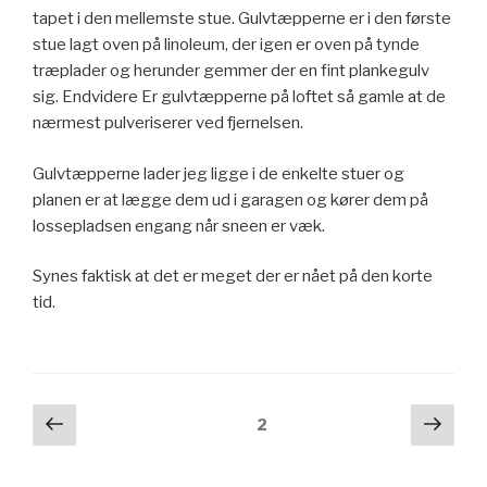
tapet i den mellemste stue. Gulvtæpperne er i den første
stue lagt oven på linoleum, der igen er oven på tynde
træplader og herunder gemmer der en fint plankegulv
sig. Endvidere Er gulvtæpperne på loftet så gamle at de
nærmest pulveriserer ved fjernelsen.
Gulvtæpperne lader jeg ligge i de enkelte stuer og
planen er at lægge dem ud i garagen og kører dem på
lossepladsen engang når sneen er væk.
Synes faktisk at det er meget der er nået på den korte
tid.
Navigation
Forrige
Næs
Side
2
side
side
til
indlæg