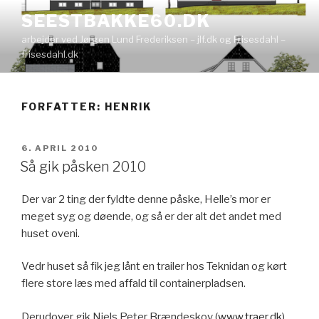
Videre
SEESTBAKKE60.DK
til
arbejder ved Jørgen Lund Frederiksen – jlf.dk og Frisesdahl –
indhold
frisesdahl.dk
FORFATTER:
HENRIK
UDGIVET
6. APRIL 2010
DEN
Så gik påsken 2010
Der var 2 ting der fyldte denne påske, Helle’s mor er
meget syg og døende, og så er der alt det andet med
huset oveni.
Vedr huset så fik jeg lånt en trailer hos Teknidan og kørt
flere store læs med affald til containerpladsen.
Derudover gik Niels Peter Brændeskov (
www.traer.dk
)