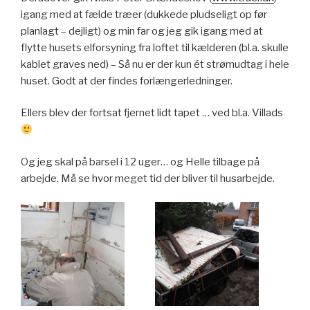
igang med at fælde træer (dukkede pludseligt op før
planlagt – dejligt) og min far og jeg gik igang med at
flytte husets elforsyning fra loftet til kælderen (bl.a. skulle
kablet graves ned) – Så nu er der kun ét strømudtag i hele
huset. Godt at der findes forlængerledninger.
Ellers blev der fortsat fjernet lidt tapet … ved bl.a. Villads
Og jeg skal på barsel i 12 uger… og Helle tilbage på
arbejde. Må se hvor meget tid der bliver til husarbejde.