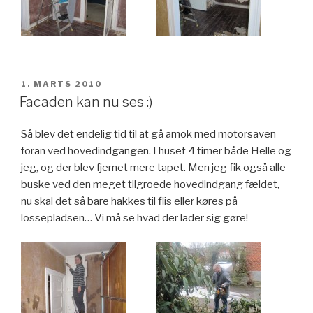
UDGIVET
1. MARTS 2010
DEN
Facaden kan nu ses :)
Så blev det endelig tid til at gå amok med motorsaven
foran ved hovedindgangen. I huset 4 timer både Helle og
jeg, og der blev fjernet mere tapet. Men jeg fik også alle
buske ved den meget tilgroede hovedindgang fældet,
nu skal det så bare hakkes til flis eller køres på
lossepladsen… Vi må se hvad der lader sig gøre!