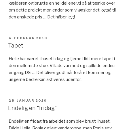
kælderen og brugte en hel del energi på at tænke over
om dette projekt mon ender som vi ønsker det, også til
den ønskede pris … Det håber jeg!
UDGIVET
6. FEBRUAR 2010
DEN
Tapet
Helle har været i huset i dag og fjernet lidt mere tapet i
den mellemste stue. Villads var med og spillede endnu
engang DSi … Det bliver godt når foråret kommer og
ungerne bedre kan aktiveres udenfor.
UDGIVET
28. JANUAR 2010
DEN
Endelig en “fridag”
Endelig en fridag fra arbejdet som blev brugt i huset.
Både Helle, Ronja og jeg var deroppe, men Ronja sov