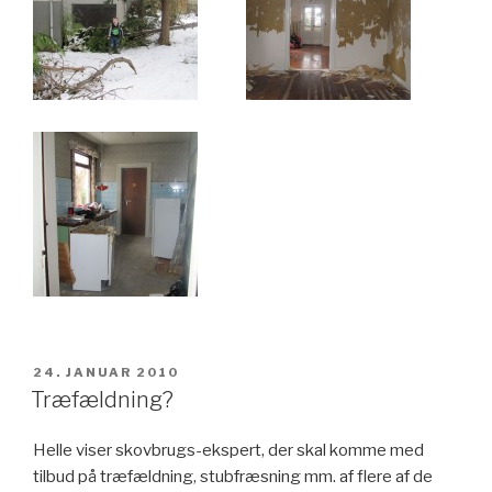
UDGIVET
24. JANUAR 2010
DEN
Træfældning?
Helle viser skovbrugs-ekspert, der skal komme med
tilbud på træfældning, stubfræsning mm. af flere af de