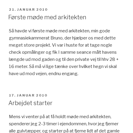
UDGIVET
21. JANUAR 2010
DEN
Første møde med arkitekten
Så havde vi første møde med arkitekten, min gode
gymnasiekammerat Bruno, der hjælper os med dette
meget store projekt. Vi var i huste for at tage nogle
check opmålinger og fik I samme seance målt havens
længde ud mod gaden og til den private vej til hhv 28 +
16 meter. Så må vi lige tænke over hvilket hegn vi skal
have ud mod vejen, endnu engang.
UDGIVET
17. JANUAR 2010
DEN
Arbejdet starter
Mens vi venter på at få holdt møde med arkitekten,
spenderer jeg 2-3 timer i ejendommen, hvor jeg fjerner
alle gulvtæpper, og starter på at fjerne lidt af det gamle