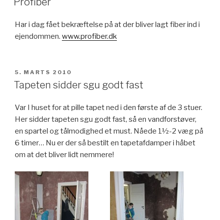
Profiber
Har i dag fået bekræftelse på at der bliver lagt fiber ind i
ejendommen.
www.profiber.dk
UDGIVET
5. MARTS 2010
DEN
Tapeten sidder sgu godt fast
Var I huset for at pille tapet ned i den første af de 3 stuer.
Her sidder tapeten sgu godt fast, så en vandforstøver,
en spartel og tålmodighed et must. Nåede 1½-2 væg på
6 timer… Nu er der så bestilt en tapetafdamper i håbet
om at det bliver lidt nemmere!