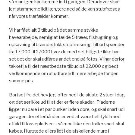
så man igen kan komme ind i garagen. Derudover skar
jeg stammerne lidt længere ned så de kan stubfræses
når vores træfælder kommer.
Vi har fået ialt 3 tilbud på det samme stykke
havearabejde, nemlig at fælde 5 træer, flishugning og
opsavning til brænde. Inkl. stubfræsning. Tilbud spænder
fra 17.000 til 27000 hvor de med det billigste ikke har
set det der skal udføres andet end på fotos. Vi har derfor
takket ja til det næstbedste tilbud på 22.000 og bedt
vedkommende om at udføre lidt mere arbejde for den
samme pris.
Bortset fra det hev jeg lofter ned i de sidste 2 stuer i dag,
og det ser ikke ud til at der er flere skader. Pladerne
ligger nu bare i et par bunker inden døre, og skal snart ud i
garagen der efterhånden er ved at være helt fyldt med
affald til lossepladsen… så mon ikke den trailer snart skal
købes. Huggede ellers lidt i de afskallende mure i