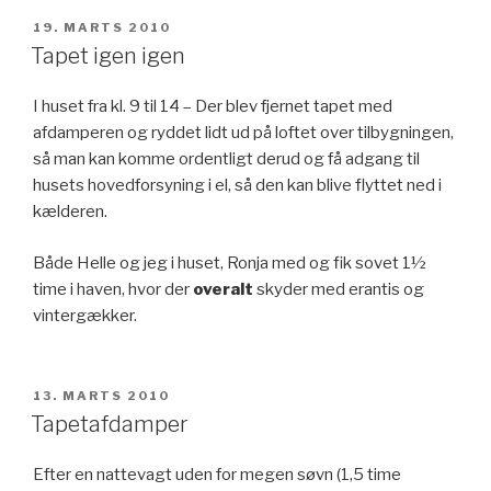
UDGIVET
19. MARTS 2010
DEN
Tapet igen igen
I huset fra kl. 9 til 14 – Der blev fjernet tapet med
afdamperen og ryddet lidt ud på loftet over tilbygningen,
så man kan komme ordentligt derud og få adgang til
husets hovedforsyning i el, så den kan blive flyttet ned i
kælderen.
Både Helle og jeg i huset, Ronja med og fik sovet 1½
time i haven, hvor der
overalt
skyder med erantis og
vintergækker.
UDGIVET
13. MARTS 2010
DEN
Tapetafdamper
Efter en nattevagt uden for megen søvn (1,5 time