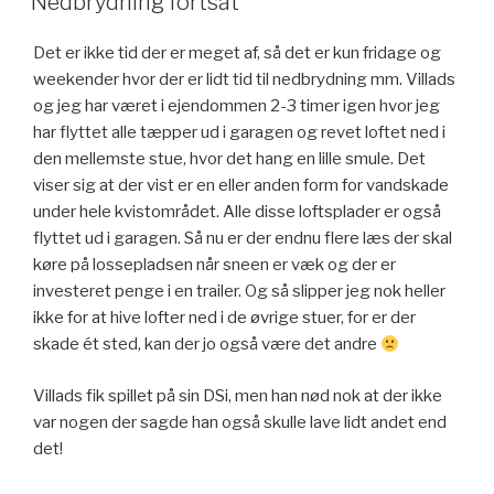
Nedbrydning fortsat
Det er ikke tid der er meget af, så det er kun fridage og
weekender hvor der er lidt tid til nedbrydning mm. Villads
og jeg har været i ejendommen 2-3 timer igen hvor jeg
har flyttet alle tæpper ud i garagen og revet loftet ned i
den mellemste stue, hvor det hang en lille smule. Det
viser sig at der vist er en eller anden form for vandskade
under hele kvistområdet. Alle disse loftsplader er også
flyttet ud i garagen. Så nu er der endnu flere læs der skal
køre på lossepladsen når sneen er væk og der er
investeret penge i en trailer. Og så slipper jeg nok heller
ikke for at hive lofter ned i de øvrige stuer, for er der
skade ét sted, kan der jo også være det andre
Villads fik spillet på sin DSi, men han nød nok at der ikke
var nogen der sagde han også skulle lave lidt andet end
det!