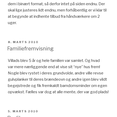
dem i binært format, så derfor intet på siden endnu. Der
skal lige justeres lidt endnu, men forhåbentlig er vi klar til
at begynde at indhente tilbud fra håndværkere om 2
uger.
UDGIVET
8. MARTS 2010
DEN
Familiefremvisning
Villads blev 5 år og hele familien var samlet. Og hvad
var mere nærliggende end at vise sit “nye” hus frem!
Nogle blev rystet i deres grundvolde, andre ville revse
gulvplanker til deres brændeovn og andre igen blev vildt
begejstrede og fik fremkaldt barndomsminder om egen
opvækst. Fælles var dog at alle mente, der var god plads!
UDGIVET
5. MARTS 2010
DEN