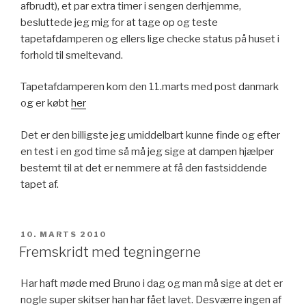
afbrudt), et par extra timer i sengen derhjemme,
besluttede jeg mig for at tage op og teste
tapetafdamperen og ellers lige checke status på huset i
forhold til smeltevand.
Tapetafdamperen kom den 11.marts med post danmark
og er købt
her
Det er den billigste jeg umiddelbart kunne finde og efter
en test i en god time så må jeg sige at dampen hjælper
bestemt til at det er nemmere at få den fastsiddende
tapet af.
UDGIVET
10. MARTS 2010
DEN
Fremskridt med tegningerne
Har haft møde med Bruno i dag og man må sige at det er
nogle super skitser han har fået lavet. Desværre ingen af