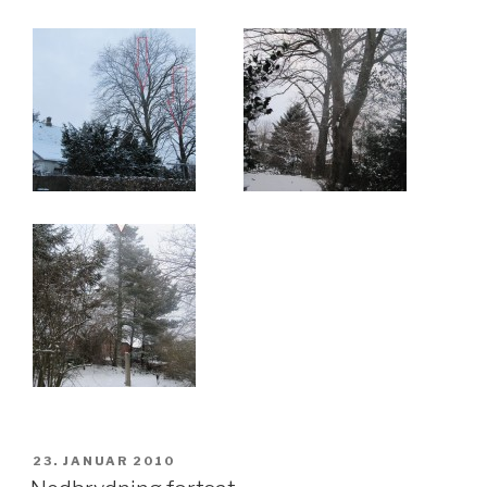
UDGIVET
23. JANUAR 2010
DEN