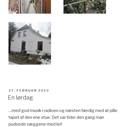
UDGIVET
27. FEBRUAR 2010
DEN
En lørdag
…med god musik i radioen og næsten færdig med at pille
tapet af den ene stue. Det var tider den gang man
pudsede væggene med ler!